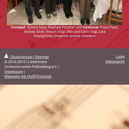
Vorstand:
Sandra Mayr, Raphael Forstner und
Vereinsrat:
Franz Pech,
Andrea Stork, Marion Vogl, Otto und Karin Vogl, Lara
Mayrginther,
Dirigentin Andrea Ammann
Login
Druckversion
|
Sitemap
Webansicht
© 2018-2019 | Liederkranz
Orchesterverein Peißenberg e.V. |
Impressum
|
Webseite mit Profi[t]Content